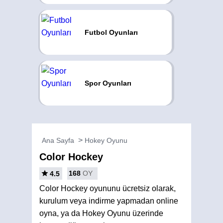
Futbol Oyunları
Spor Oyunları
Ana Sayfa
Hokey Oyunu
Color Hockey
168
OY
4.5
Color Hockey oyununu ücretsiz olarak,
kurulum veya indirme yapmadan online
oyna, ya da Hokey Oyunu üzerinde