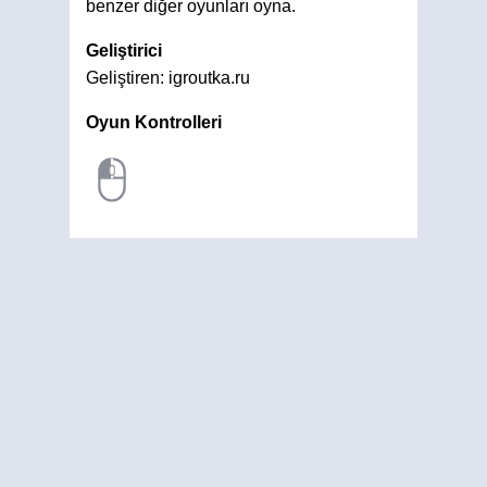
benzer diğer oyunları oyna.
Geliştirici
Geliştiren: igroutka.ru
Oyun Kontrolleri