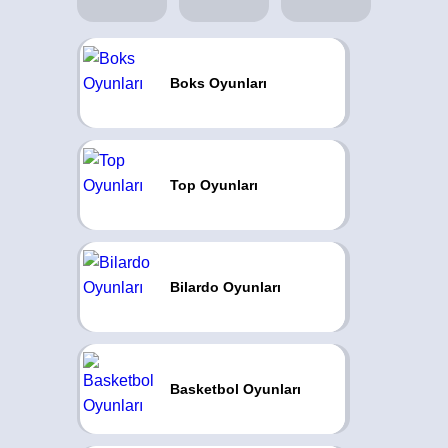
Boks Oyunları
Top Oyunları
Bilardo Oyunları
Basketbol Oyunları