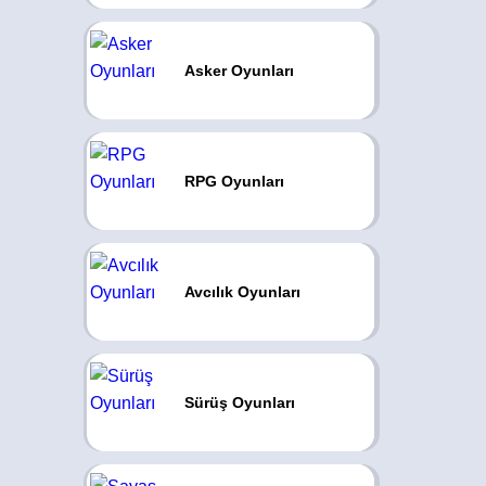
Asker Oyunları
RPG Oyunları
Avcılık Oyunları
Sürüş Oyunları