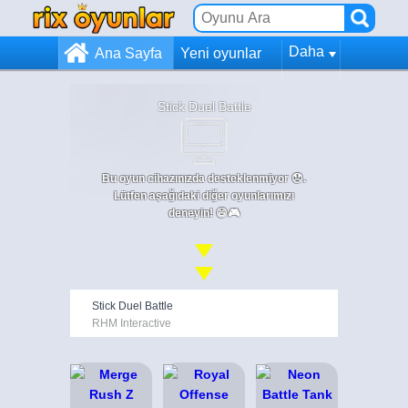
Daha
Ana Sayfa
Yeni oyunlar
Stick Duel Battle
Bu oyun cihazınızda desteklenmiyor 😞.
Lütfen aşağıdaki diğer oyunlarımızı
deneyin! 😄🎮
Stick Duel Battle
RHM Interactive