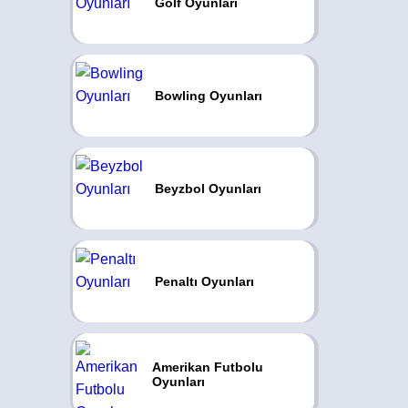
Golf Oyunları
Bowling Oyunları
Beyzbol Oyunları
Penaltı Oyunları
Amerikan Futbolu
Oyunları