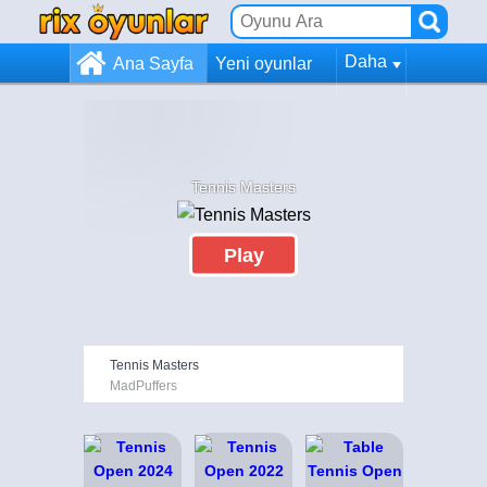
Daha
Ana Sayfa
Yeni oyunlar
Tennis Masters
Play
Tennis Masters
MadPuffers