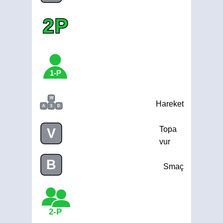
2P
1-P
W
Hareket
A
S
D
Topa
V
vur
B
Smaç
2-P