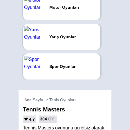
Motor Oyunları
Yarış Oyunlar
Spor Oyunları
Ana Sayfa
Tenis Oyunları
Tennis Masters
304
OY
4.7
Tennis Masters oyununu ücretsiz olarak,