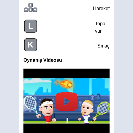
Hareket
Topa
L
vur
K
Smaç
Oynanış Videosu