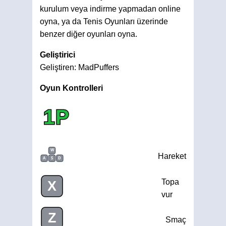
kurulum veya indirme yapmadan online
oyna, ya da Tenis Oyunları üzerinde
benzer diğer oyunları oyna.
Geliştirici
Geliştiren: MadPuffers
Oyun Kontrolleri
1P
W
Hareket
A
S
D
Topa
X
vur
Z
Smaç