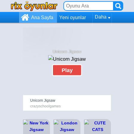
Daha
Ana Sayfa
Yeni oyunlar
Unicorn Jigsaw
Play
Unicorn Jigsaw
crazyschoolgames