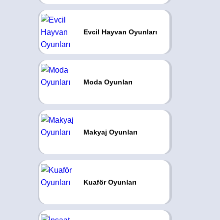
Evcil Hayvan Oyunları
Moda Oyunları
Makyaj Oyunları
Kuaför Oyunları