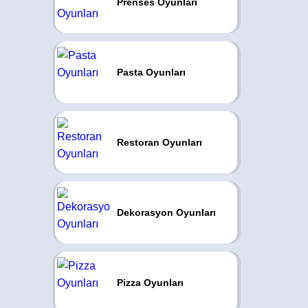
Prenses Oyunları
Pasta Oyunları
Restoran Oyunları
Dekorasyon Oyunları
Pizza Oyunları