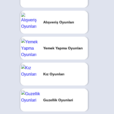
Alışveriş Oyunları
Yemek Yapma Oyunları
Kız Oyunları
Guzellik Oyunlari