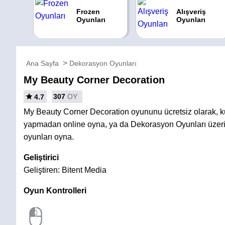
Frozen
Alışveriş
Oyunları
Oyunları
Ana Sayfa
Dekorasyon Oyunları
My Beauty Corner Decoration
307
OY
4.7
My Beauty Corner Decoration oyununu ücretsiz olarak, 
yapmadan online oyna, ya da Dekorasyon Oyunları üzeri
oyunları oyna.
Geliştirici
Geliştiren: Bitent Media
Oyun Kontrolleri