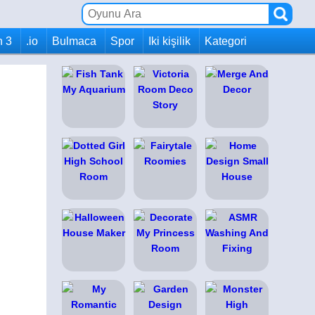
h 3
.io
Bulmaca
Spor
Iki kişilik
Kategori