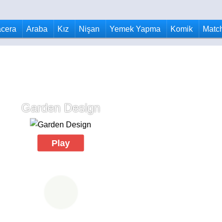
cera
Araba
Kız
Nişan
Yemek Yapma
Komik
Matc
Garden Design
Play