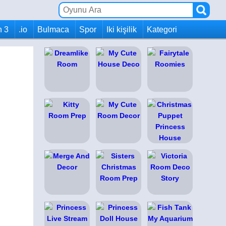
h 3
.io
Bulmaca
Spor
Iki kişilik
Kategori