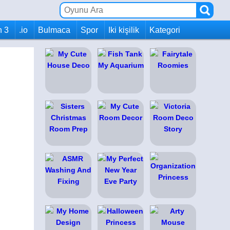
h 3
.io
Bulmaca
Spor
Iki kişilik
Kategori