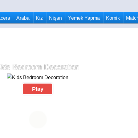
cera
Araba
Kız
Nişan
Yemek Yapma
Komik
Matc
ids Bedroom Decoration
Play