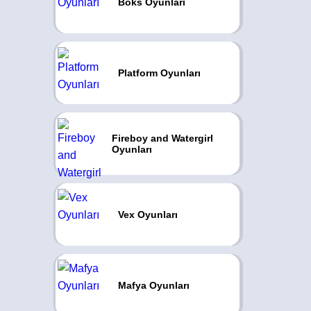
Boks Oyunları
Platform Oyunları
Fireboy and Watergirl
Oyunları
Vex Oyunları
Mafya Oyunları