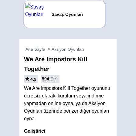
Savaş Oyunları
Ana Sayfa
Aksiyon Oyunları
We Are Impostors Kill
Together
594
OY
4.9
We Are Impostors Kill Together oyununu
ücretsiz olarak, kurulum veya indirme
yapmadan online oyna, ya da Aksiyon
Oyunları üzerinde benzer diğer oyunları
oyna.
Geliştirici