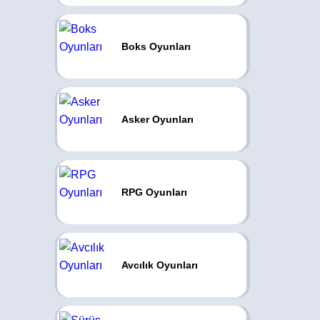
Boks Oyunları
Asker Oyunları
RPG Oyunları
Avcılık Oyunları