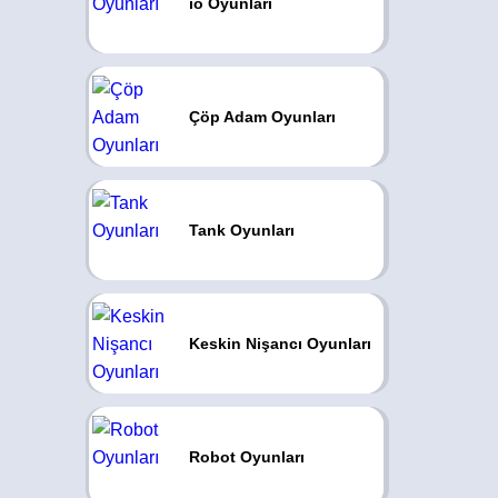
io Oyunları
Çöp Adam Oyunları
Tank Oyunları
Keskin Nişancı Oyunları
Robot Oyunları