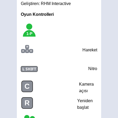
Geliştiren: RHM Interactive
Oyun Kontrolleri
1-P
W
Hareket
A
S
D
L SHIFT
Nitro
Kamera
C
açısı
Yeniden
R
başlat