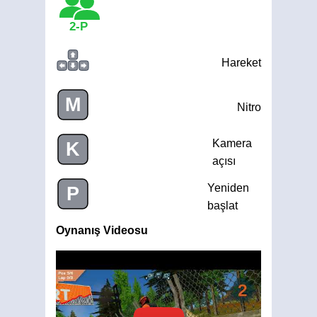
2-P
Hareket
M
Nitro
Kamera
K
açısı
Yeniden
P
başlat
Oynanış Videosu