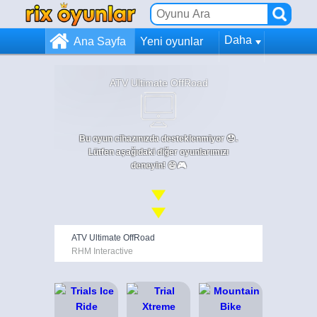
Daha
Ana Sayfa
Yeni oyunlar
ATV Ultimate OffRoad
Bu oyun cihazınızda desteklenmiyor 😞.
Lütfen aşağıdaki diğer oyunlarımızı
deneyin! 😄🎮
ATV Ultimate OffRoad
RHM Interactive