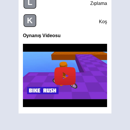
L
Zıplama
K
Koş
Oynanış Videosu