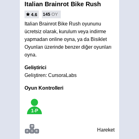
Italian Brainrot Bike Rush
145
OY
4.6
Italian Brainrot Bike Rush oyununu
ücretsiz olarak, kurulum veya indirme
yapmadan online oyna, ya da Bisiklet
Oyunları üzerinde benzer diğer oyunları
oyna.
Geliştirici
Geliştiren: CursoraLabs
Oyun Kontrolleri
1-P
W
Hareket
A
S
D