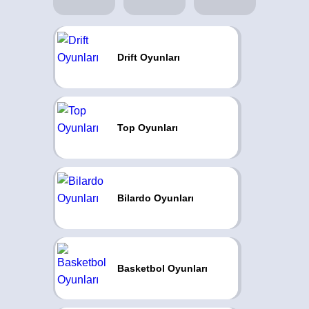
Drift Oyunları
Top Oyunları
Bilardo Oyunları
Basketbol Oyunları