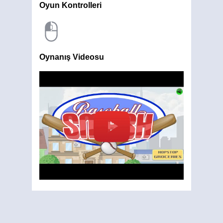
Oyun Kontrolleri
Oynanış Videosu