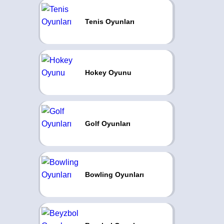
Tenis Oyunları
Hokey Oyunu
Golf Oyunları
Bowling Oyunları