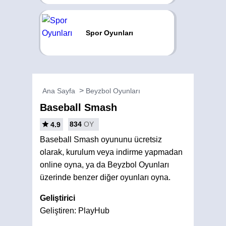
Spor Oyunları
Ana Sayfa
Beyzbol Oyunları
Baseball Smash
834
OY
4.9
Baseball Smash oyununu ücretsiz
olarak, kurulum veya indirme yapmadan
online oyna, ya da Beyzbol Oyunları
üzerinde benzer diğer oyunları oyna.
Geliştirici
Geliştiren: PlayHub