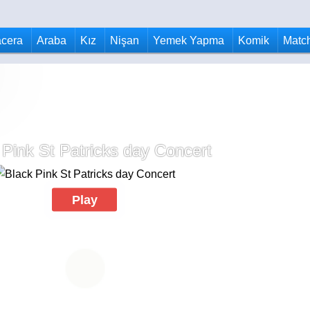
cera
Araba
Kız
Nişan
Yemek Yapma
Komik
Matc
 Pink St Patricks day Concert
Play