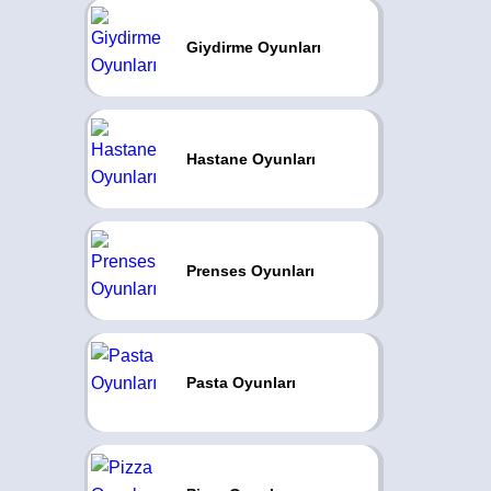
Giydirme Oyunları
Hastane Oyunları
Prenses Oyunları
Pasta Oyunları