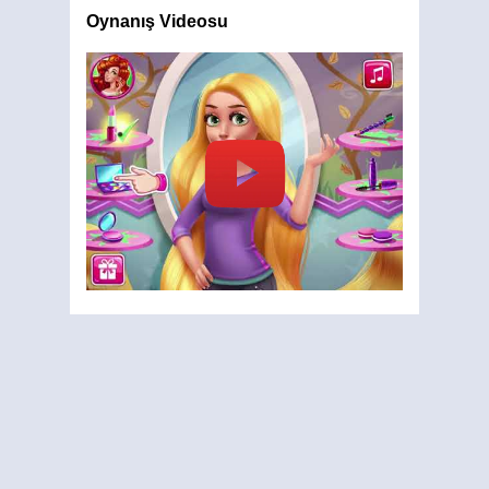
Oynanış Videosu