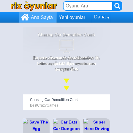
Daha
Ana Sayfa
Yeni oyunlar
Chasing Car Demolition Crash
Bu oyun cihazınızda desteklenmiyor 😞.
Lütfen aşağıdaki diğer oyunlarımızı
deneyin! 😄🎮
Chasing Car Demolition Crash
BestCrazyGames