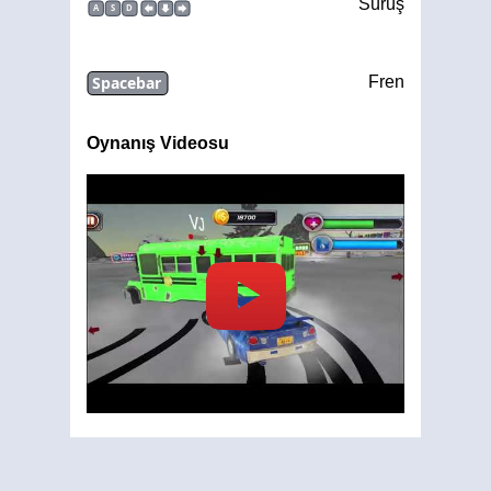
Sürüş
A
S
D
Spacebar
Fren
Oynanış Videosu