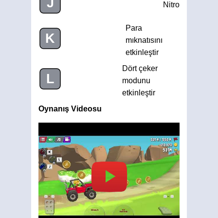
J
Nitro
Para
K
mıknatısını
etkinleştir
Dört çeker
L
modunu
etkinleştir
Oynanış Videosu