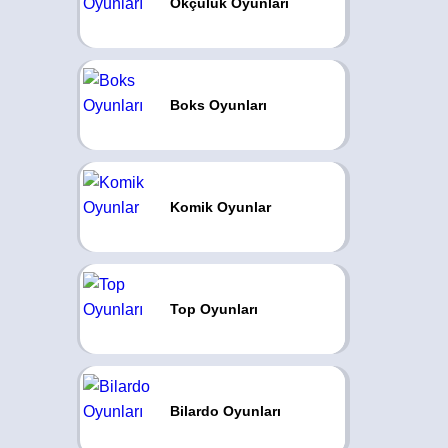
Okçuluk Oyunları
Boks Oyunları
Komik Oyunlar
Top Oyunları
Bilardo Oyunları