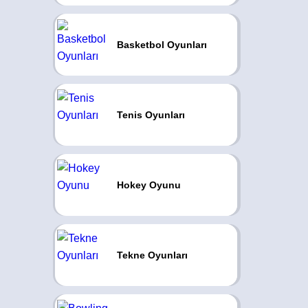
Basketbol Oyunları
Tenis Oyunları
Hokey Oyunu
Tekne Oyunları