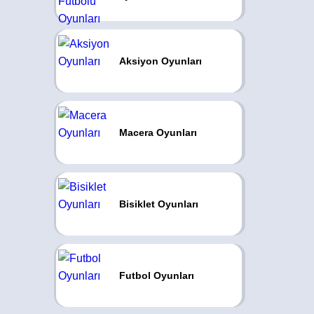
Aksiyon Oyunları
Macera Oyunları
Bisiklet Oyunları
Futbol Oyunları