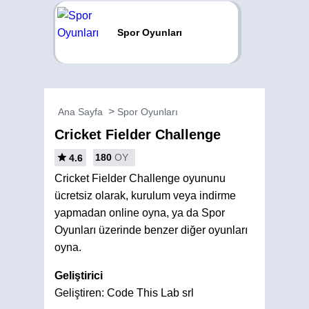
Spor Oyunları
Ana Sayfa
Spor Oyunları
Cricket Fielder Challenge
180
OY
4.6
Cricket Fielder Challenge oyununu
ücretsiz olarak, kurulum veya indirme
yapmadan online oyna, ya da Spor
Oyunları üzerinde benzer diğer oyunları
oyna.
Geliştirici
Geliştiren: Code This Lab srl