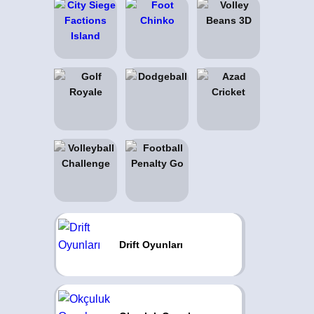
Drift Oyunları