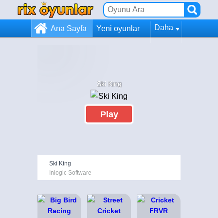
Daha
Ana Sayfa
Yeni oyunlar
Ski King
Play
Ski King
Inlogic Software