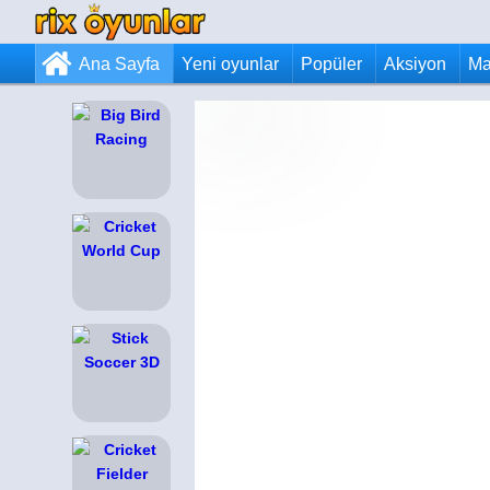
Ana Sayfa
Yeni oyunlar
Popüler
Aksiyon
Ma