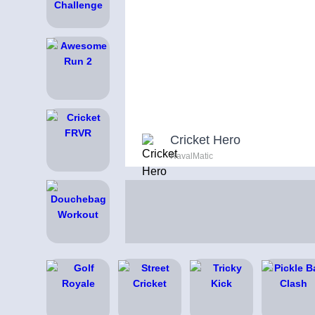
Cricket Hero
RavalMatic