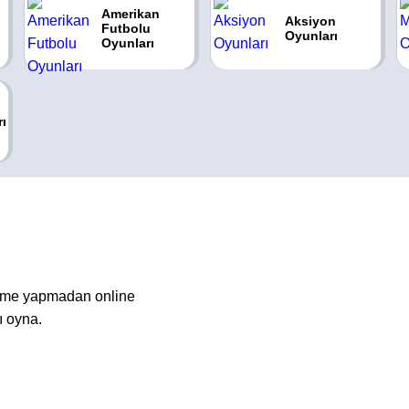
Amerikan
Aksiyon
Futbolu
Oyunları
Oyunları
ı
irme yapmadan online
ı oyna.