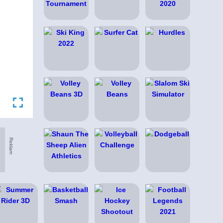
Reklam