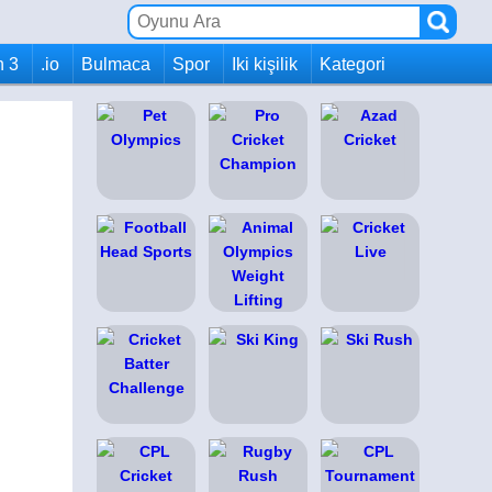
h 3
.io
Bulmaca
Spor
Iki kişilik
Kategori