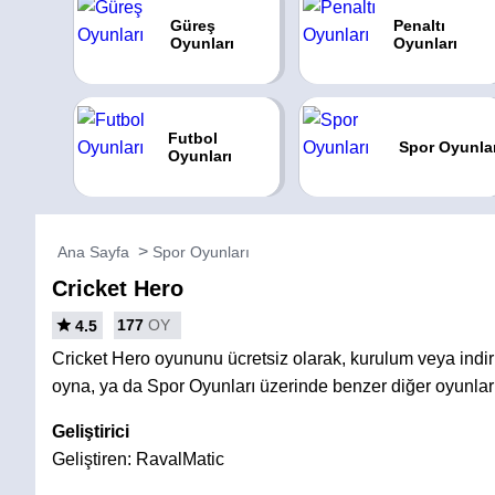
Güreş
Penaltı
Oyunları
Oyunları
Futbol
Spor Oyunlar
Oyunları
Ana Sayfa
Spor Oyunları
Cricket Hero
177
OY
4.5
Cricket Hero oyununu ücretsiz olarak, kurulum veya ind
oyna, ya da Spor Oyunları üzerinde benzer diğer oyunlar
Geliştirici
Geliştiren: RavalMatic