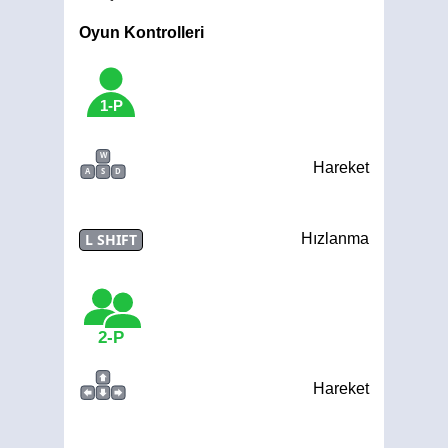
Oyun Kontrolleri
1-P
W
Hareket
A
S
D
L SHIFT
Hızlanma
2-P
Hareket