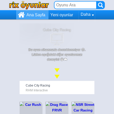
Daha
Ana Sayfa
Yeni oyunlar
Cube City Racing
Bu oyun cihazınızda desteklenmiyor 😞.
Lütfen aşağıdaki diğer oyunlarımızı
deneyin! 😄🎮
Cube City Racing
RHM Interactive