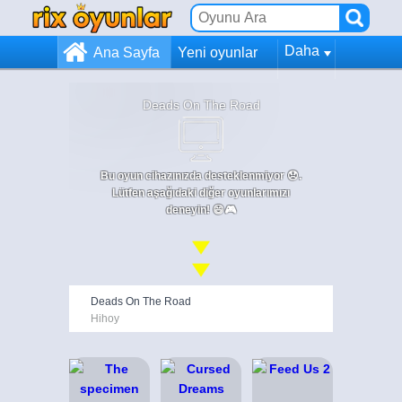
Daha
Ana Sayfa
Yeni oyunlar
Deads On The Road
Bu oyun cihazınızda desteklenmiyor 😞.
Lütfen aşağıdaki diğer oyunlarımızı
deneyin! 😄🎮
Deads On The Road
Hihoy