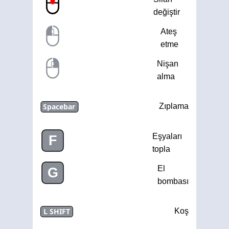
değiştir
Ateş
etme
Nişan
alma
Spacebar
Zıplama
Eşyaları
F
topla
El
G
bombası
L SHIFT
Koş