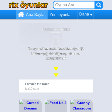
Daha
Ana Sayfa
Yeni oyunlar
Forsake the Rake
Bu oyun cihazınızda desteklenmiyor 😞.
Lütfen aşağıdaki diğer oyunlarımızı
deneyin! 😄🎮
Forsake the Rake
kiz10.com