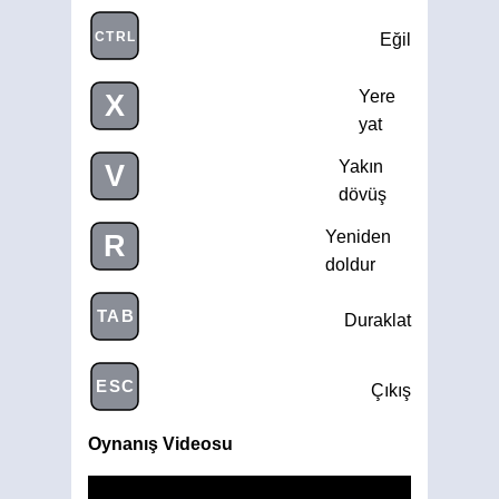
CTRL
Eğil
Yere
X
yat
Yakın
V
dövüş
Yeniden
R
doldur
TAB
Duraklat
ESC
Çıkış
Oynanış Videosu