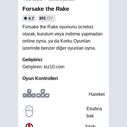
Forsake the Rake
301
OY
4.7
Forsake the Rake oyununu ücretsiz
olarak, kurulum veya indirme yapmadan
online oyna, ya da Korku Oyunları
üzerinde benzer diğer oyunları oyna.
Geliştirici
Geliştiren: kiz10.com
Oyun Kontrolleri
W
Hareket
A
S
D
Etrafına
bak
Silah