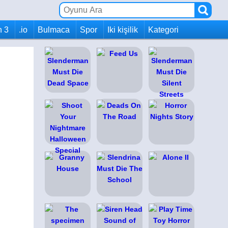
h 3
.io
Bulmaca
Spor
Iki kişilik
Kategori