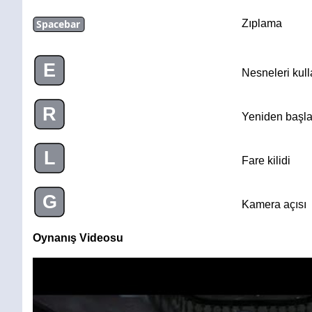
Spacebar
Zıplama
E
Nesneleri kul
R
Yeniden başla
L
Fare kilidi
G
Kamera açısı
Oynanış Videosu