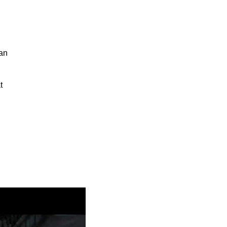
lan
t