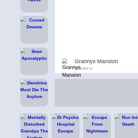
Grannys Mansion
igroutka.ru