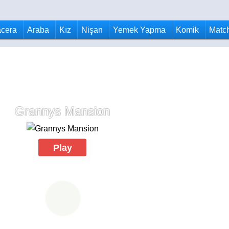
cera
Araba
Kız
Nişan
Yemek Yapma
Komik
Matc
Grannys Mansion
Play