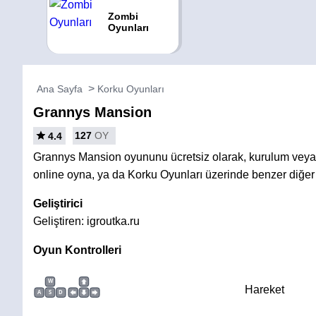
Zombi
Oyunları
Ana Sayfa
Korku Oyunları
Grannys Mansion
127
OY
4.4
Grannys Mansion oyununu ücretsiz olarak, kurulum vey
online oyna, ya da Korku Oyunları üzerinde benzer diğer
Geliştirici
Geliştiren: igroutka.ru
Oyun Kontrolleri
W
Hareket
A
S
D