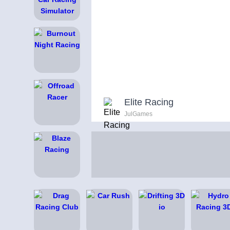
Elite Racing
JulGames