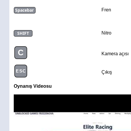
Spacebar
Fren
SHIFT
Nitro
C
Kamera açısı
ESC
Çıkış
Oynanış Videosu