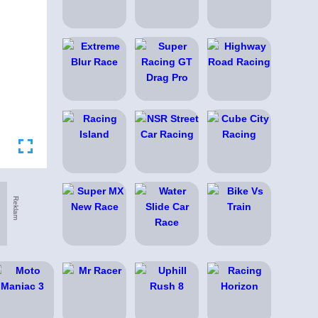
Reklam