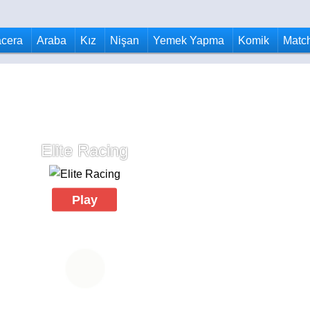
cera
Araba
Kız
Nişan
Yemek Yapma
Komik
Matc
Elite Racing
Play