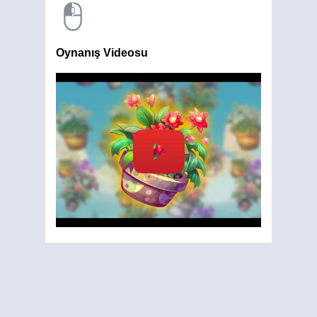
Oynanış Videosu