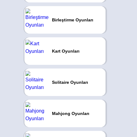
Birleştirme Oyunları
Kart Oyunları
Solitaire Oyunları
Mahjong Oyunları