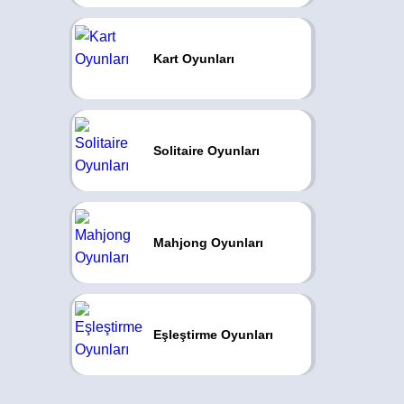
Kart Oyunları
Solitaire Oyunları
Mahjong Oyunları
Eşleştirme Oyunları