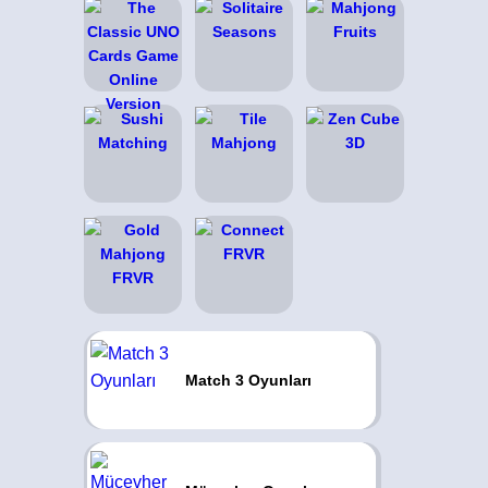
Match 3 Oyunları