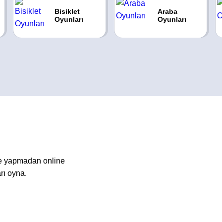
Bisiklet
Araba
Oyunları
Oyunları
me yapmadan online
rı oyna.