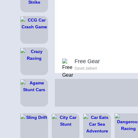
Free Gear
David Jalbert