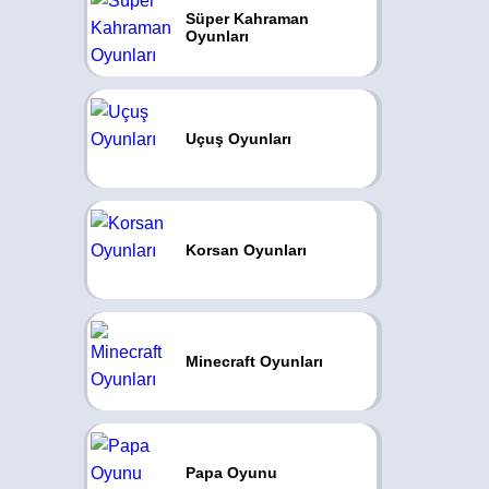
Süper Kahraman
Oyunları
Uçuş Oyunları
Korsan Oyunları
Minecraft Oyunları
Papa Oyunu