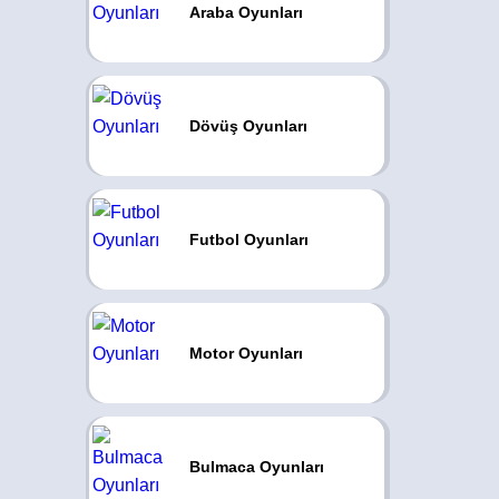
Araba Oyunları
Dövüş Oyunları
Futbol Oyunları
Motor Oyunları
Bulmaca Oyunları