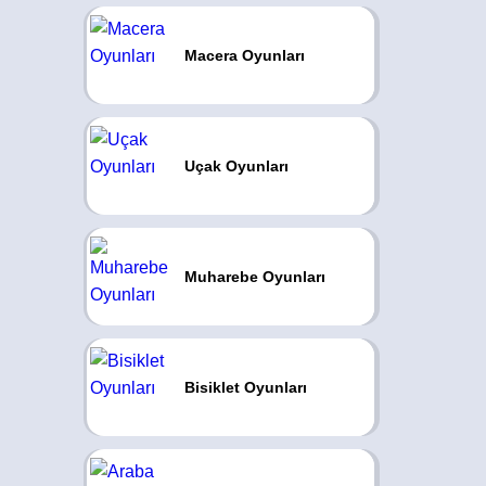
Macera Oyunları
Uçak Oyunları
Muharebe Oyunları
Bisiklet Oyunları