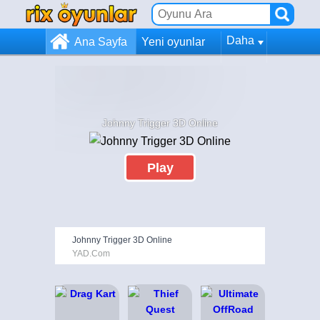
Daha
Ana Sayfa
Yeni oyunlar
Johnny Trigger 3D Online
Play
Johnny Trigger 3D Online
YAD.Com