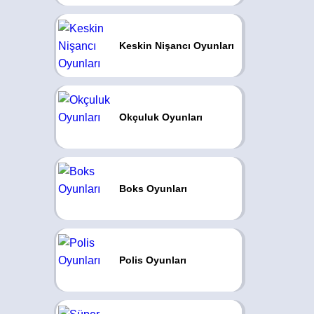
Keskin Nişancı Oyunları
Okçuluk Oyunları
Boks Oyunları
Polis Oyunları