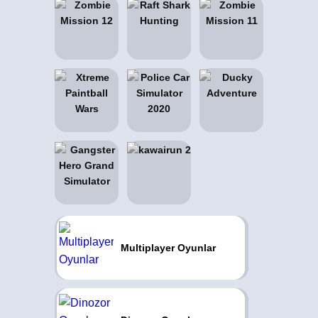
Multiplayer Oyunlar