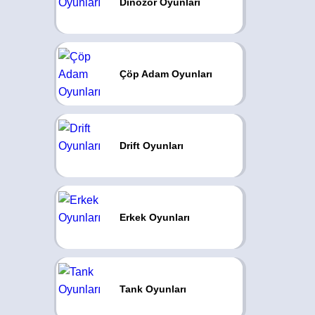
Dinozor Oyunları
Çöp Adam Oyunları
Drift Oyunları
Erkek Oyunları
Tank Oyunları