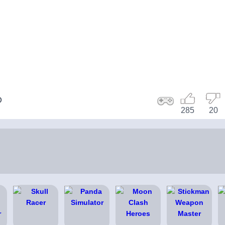
D
285
20