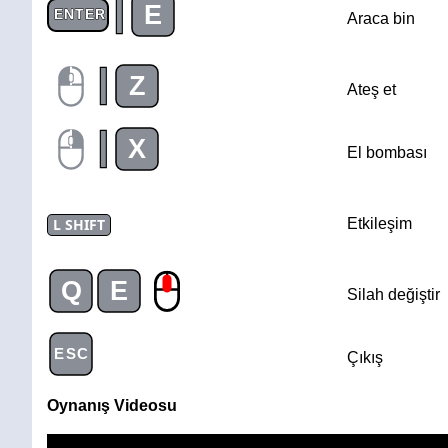
|
E
ENTER
Araca bin
|
Z
Ateş et
|
X
El bombası
L SHIFT
Etkileşim
Q
E
Silah değiştir
ESC
Çıkış
Oynanış Videosu