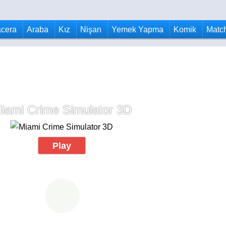
cera
Araba
Kız
Nişan
Yemek Yapma
Komik
Matc
iami Crime Simulator 3D
Play