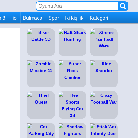
h 3
.io
Bulmaca
Spor
Iki kişilik
Kategori