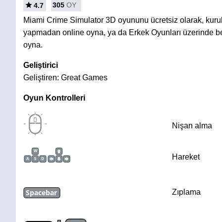
305
OY
4.7
Miami Crime Simulator 3D oyununu ücretsiz olarak, kur
yapmadan online oyna, ya da Erkek Oyunları üzerinde be
oyna.
Geliştirici
Geliştiren: Great Games
Oyun Kontrolleri
Nişan alma
W
Hareket
A
S
D
Spacebar
Zıplama