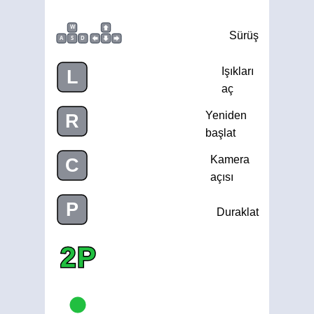
W
Sürüş
A
S
D
Işıkları
L
aç
Yeniden
R
başlat
Kamera
C
açısı
P
Duraklat
2P