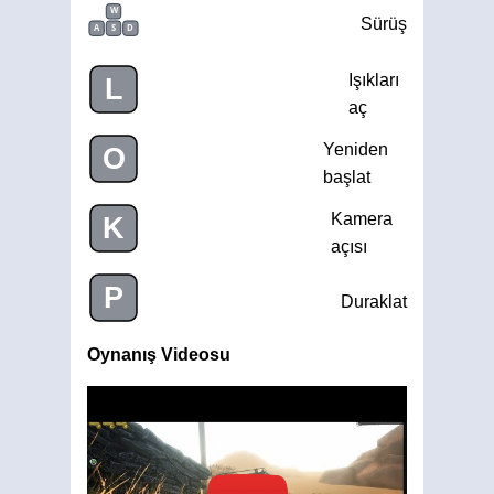
W
Sürüş
A
S
D
Işıkları
L
aç
Yeniden
O
başlat
Kamera
K
açısı
P
Duraklat
Oynanış Videosu