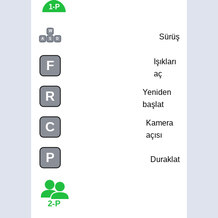
1-P
W
Sürüş
A
S
D
Işıkları
F
aç
Yeniden
R
başlat
Kamera
C
açısı
P
Duraklat
2-P