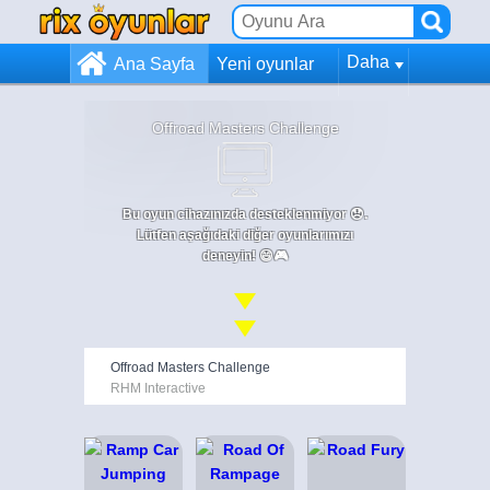
Daha
Ana Sayfa
Yeni oyunlar
Offroad Masters Challenge
Bu oyun cihazınızda desteklenmiyor 😞.
Lütfen aşağıdaki diğer oyunlarımızı
deneyin! 😄🎮
Offroad Masters Challenge
RHM Interactive