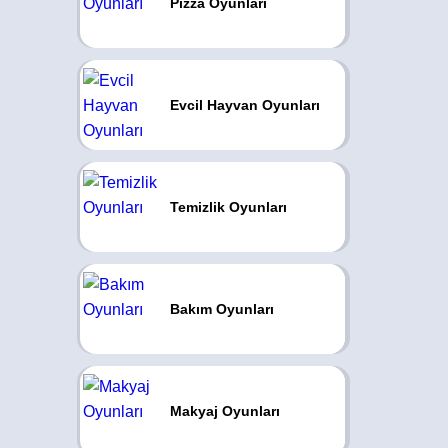
Pizza Oyunları
Evcil Hayvan Oyunları
Temizlik Oyunları
Bakım Oyunları
Makyaj Oyunları