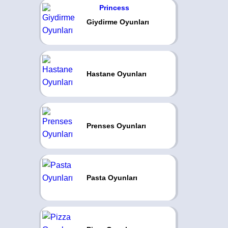
Giydirme Oyunları
Hastane Oyunları
Prenses Oyunları
Pasta Oyunları