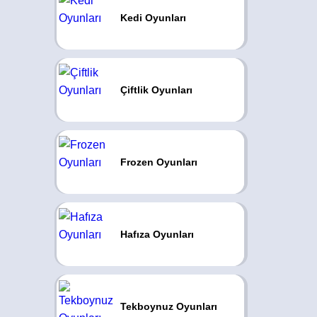
Kedi Oyunları
Çiftlik Oyunları
Frozen Oyunları
Hafıza Oyunları
Tekboynuz Oyunları