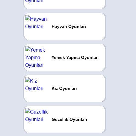
Hayvan Oyunları
Yemek Yapma Oyunları
Kız Oyunları
Guzellik Oyunlari