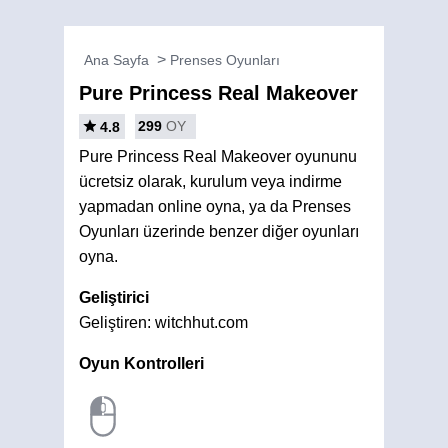
Ana Sayfa
Prenses Oyunları
Pure Princess Real Makeover
299
OY
4.8
Pure Princess Real Makeover oyununu
ücretsiz olarak, kurulum veya indirme
yapmadan online oyna, ya da Prenses
Oyunları üzerinde benzer diğer oyunları
oyna.
Geliştirici
Geliştiren: witchhut.com
Oyun Kontrolleri