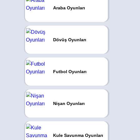
Araba Oyunları
Dövüş Oyunları
Futbol Oyunları
Nişan Oyunları
Kule Savunma Oyunları