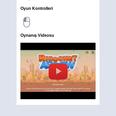
Oyun Kontrolleri
Oynanış Videosu