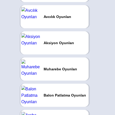
Avcılık Oyunları
Aksiyon Oyunları
Muharebe Oyunları
Balon Patlatma Oyunları