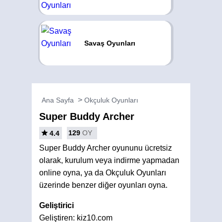
Savaş Oyunları
Ana Sayfa
Okçuluk Oyunları
Super Buddy Archer
129
OY
4.4
Super Buddy Archer oyununu ücretsiz
olarak, kurulum veya indirme yapmadan
online oyna, ya da Okçuluk Oyunları
üzerinde benzer diğer oyunları oyna.
Geliştirici
Geliştiren: kiz10.com