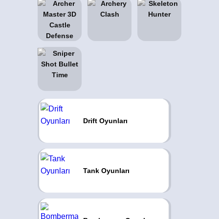
Drift Oyunları
Tank Oyunları