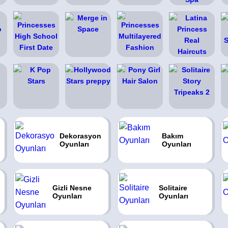
Dekorasyon
Bakım
Oyunları
Oyunları
Gizli Nesne
Solitaire
Oyunları
Oyunları