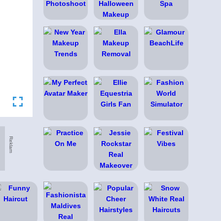
Reklam