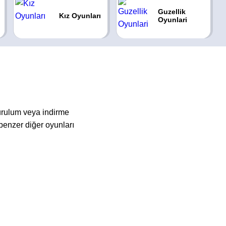
Guzellik
Kız Oyunları
Oyunlari
rulum veya indirme
enzer diğer oyunları