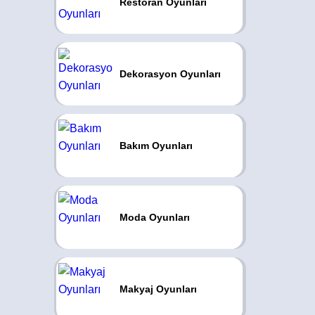
Restoran Oyunları
Dekorasyon Oyunları
Bakım Oyunları
Moda Oyunları
Makyaj Oyunları