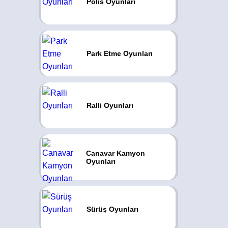
Polis Oyunları
Park Etme Oyunları
Ralli Oyunları
Canavar Kamyon
Oyunları
Sürüş Oyunları