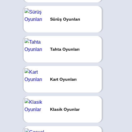
Sürüş Oyunları
Tahta Oyunları
Kart Oyunları
Klasik Oyunlar