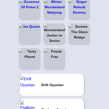
Drift Oyunları