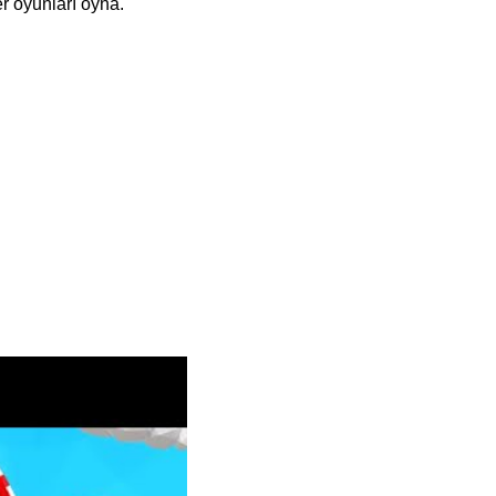
r oyunları oyna.