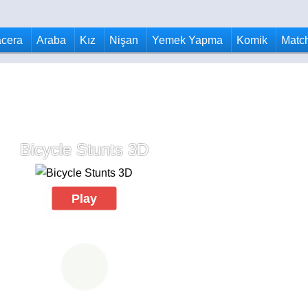
cera
Araba
Kız
Nişan
Yemek Yapma
Komik
Matc
Bicycle Stunts 3D
Play