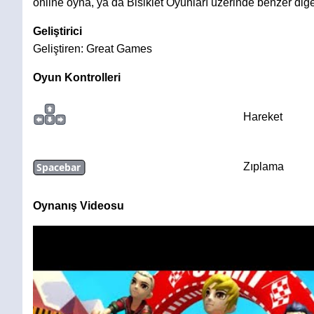
online oyna, ya da Bisiklet Oyunları üzerinde benzer diğe
Geliştirici
Geliştiren: Great Games
Oyun Kontrolleri
Hareket
Spacebar
Zıplama
Oynanış Videosu