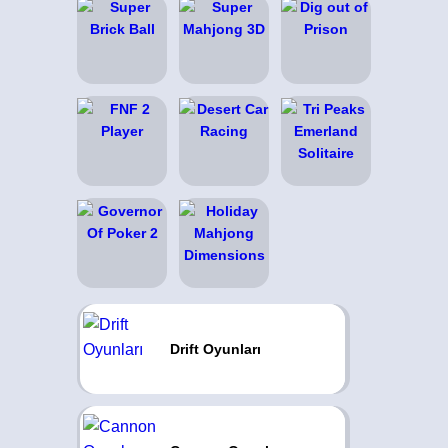
Drift Oyunları