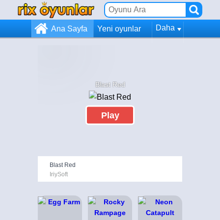
Daha
Ana Sayfa
Yeni oyunlar
Blast Red
Play
Blast Red
IriySoft