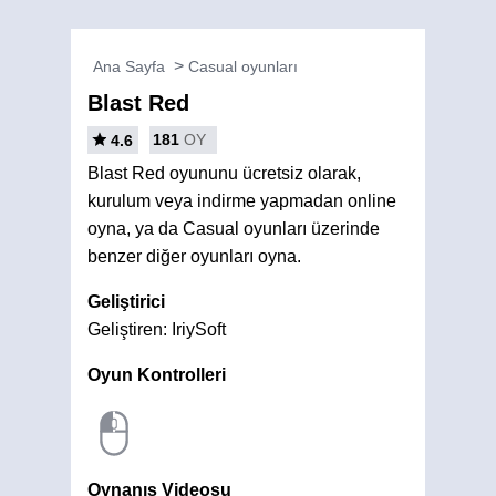
Ana Sayfa
Casual oyunları
Blast Red
181
OY
4.6
Blast Red oyununu ücretsiz olarak,
kurulum veya indirme yapmadan online
oyna, ya da Casual oyunları üzerinde
benzer diğer oyunları oyna.
Geliştirici
Geliştiren: IriySoft
Oyun Kontrolleri
Oynanış Videosu