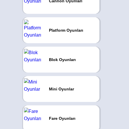
Cannon Oyunları
Platform Oyunları
Blok Oyunları
Mini Oyunlar
Fare Oyunları