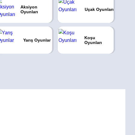
Aksiyon
Uçak Oyunları
Oyunları
Koşu
Yarış Oyunlar
Oyunları