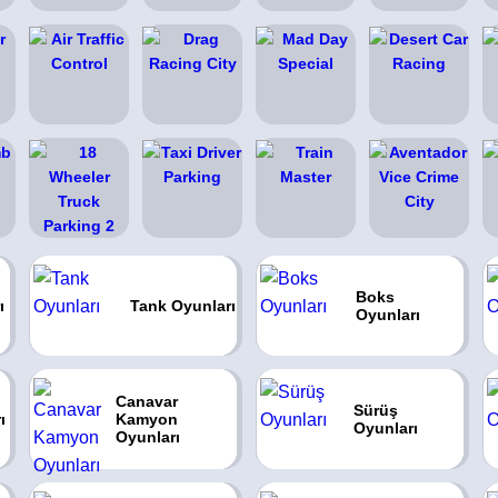
Boks
ı
Tank Oyunları
Oyunları
Canavar
Sürüş
ı
Kamyon
Oyunları
Oyunları