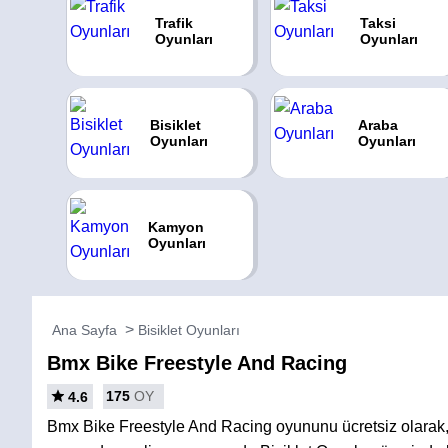
Trafik
Taksi
Oyunları
Oyunları
Bisiklet
Araba
Oyunları
Oyunları
Kamyon
Oyunları
Ana Sayfa
Bisiklet Oyunları
Bmx Bike Freestyle And Racing
175
OY
4.6
Bmx Bike Freestyle And Racing oyununu ücretsiz olarak