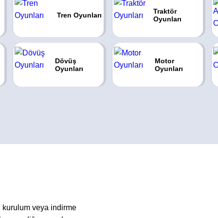
Traktör
Tren Oyunları
Oyunları
Dövüş
Motor
Oyunları
Oyunları
, kurulum veya indirme