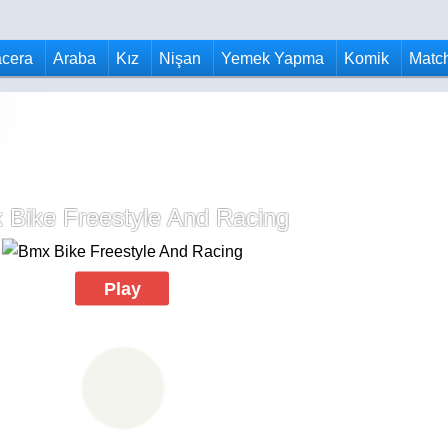
cera
Araba
Kız
Nişan
Yemek Yapma
Komik
Matc
 Bike Freestyle And Racing
Play