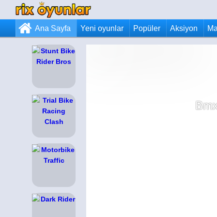
Ana Sayfa
Yeni oyunlar
Popüler
Aksiyon
Ma
Bmx