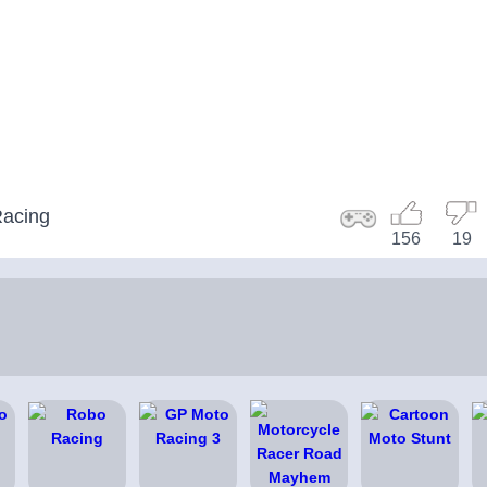
Racing
156
19