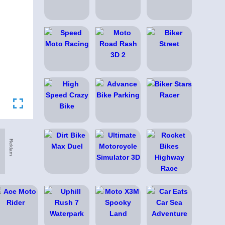
Reklam