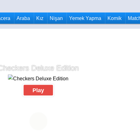
cera
Araba
Kız
Nişan
Yemek Yapma
Komik
Matc
Checkers Deluxe Edition
Play