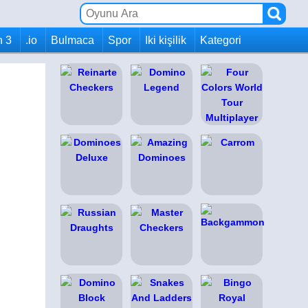
h 3
.io
Bulmaca
Spor
Iki kişilik
Kategori