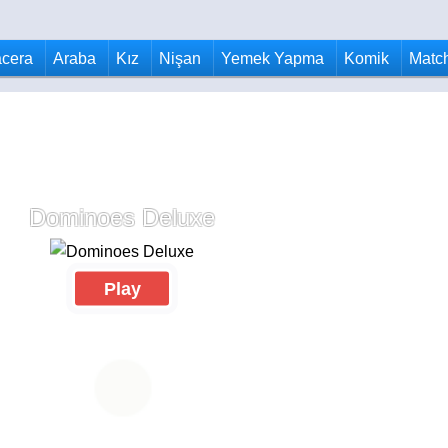
cera
Araba
Kız
Nişan
Yemek Yapma
Komik
Matc
Dominoes Deluxe
Play