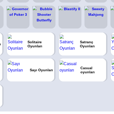
Solitaire
Satranç
ı
Oyunları
Oyunları
Casual
Sayı Oyunları
oyunları