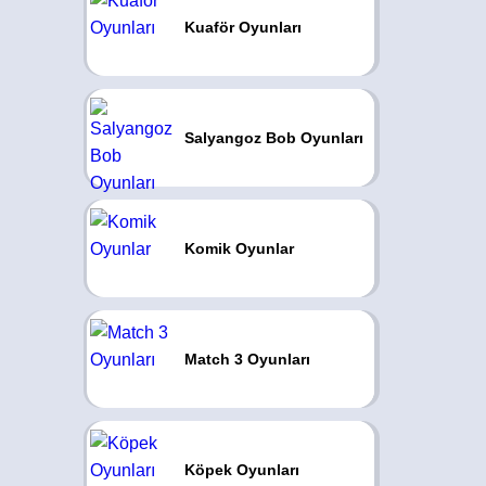
Kuaför Oyunları
Salyangoz Bob Oyunları
Komik Oyunlar
Match 3 Oyunları
Köpek Oyunları