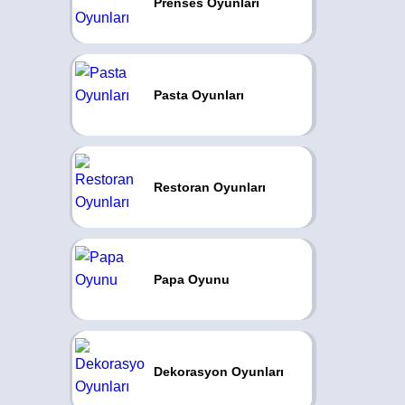
Prenses Oyunları
Pasta Oyunları
Restoran Oyunları
Papa Oyunu
Dekorasyon Oyunları