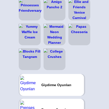
Giydirme Oyunları