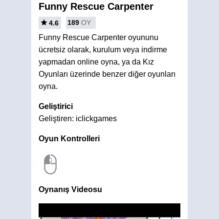
Funny Rescue Carpenter
189
OY
4.6
Funny Rescue Carpenter oyununu
ücretsiz olarak, kurulum veya indirme
yapmadan online oyna, ya da Kız
Oyunları üzerinde benzer diğer oyunları
oyna.
Geliştirici
Geliştiren: iclickgames
Oyun Kontrolleri
Oynanış Videosu