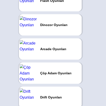
Flash Oyunları
Dinozor Oyunları
Arcade Oyunları
Çöp Adam Oyunları
Drift Oyunları