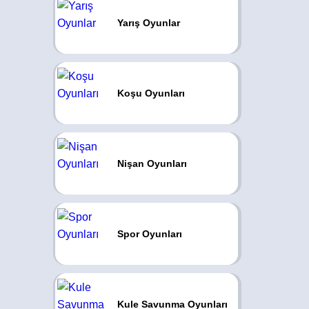
Yarış Oyunlar
Koşu Oyunları
Nişan Oyunları
Spor Oyunları
Kule Savunma Oyunları