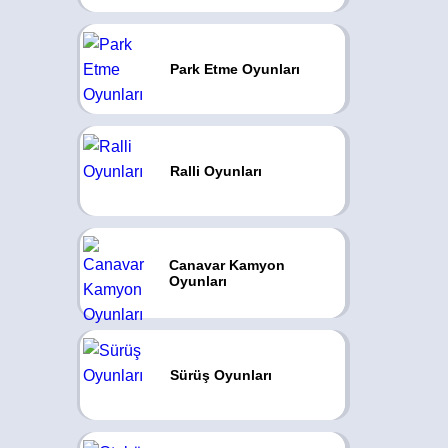
Park Etme Oyunları
Ralli Oyunları
Canavar Kamyon
Oyunları
Sürüş Oyunları