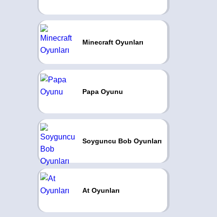
Minecraft Oyunları
Papa Oyunu
Soyguncu Bob Oyunları
At Oyunları