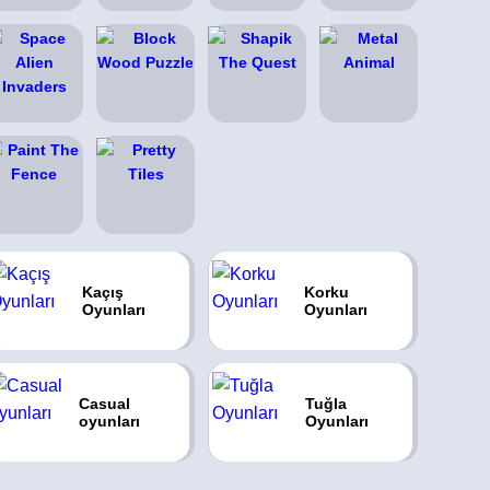
Kaçış
Korku
Oyunları
Oyunları
Casual
Tuğla
oyunları
Oyunları