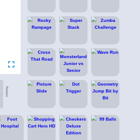
Reklam