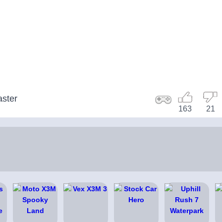
aster
163
21