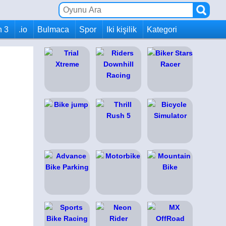
h 3
.io
Bulmaca
Spor
Iki kişilik
Kategori