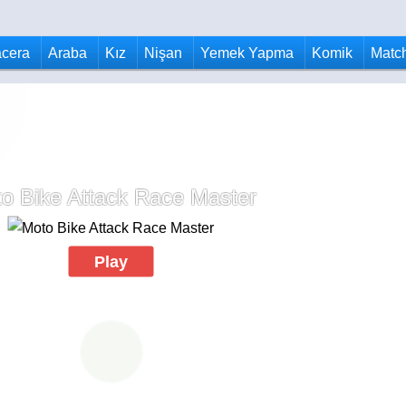
cera
Araba
Kız
Nişan
Yemek Yapma
Komik
Matc
o Bike Attack Race Master
Play