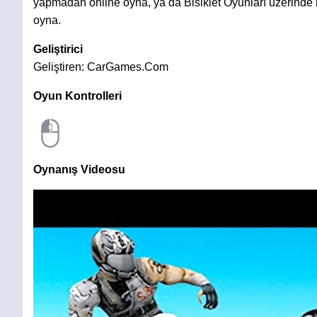
yapmadan online oyna, ya da Bisiklet Oyunları üzerinde 
oyna.
Geliştirici
Geliştiren: CarGames.Com
Oyun Kontrolleri
Oynanış Videosu