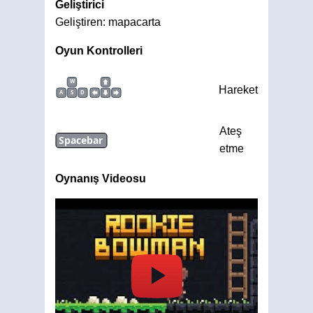
Geliştirici
Geliştiren: mapacarta
Oyun Kontrolleri
W
Hareket
A
S
D
Ateş
Spacebar
etme
Oynanış Videosu