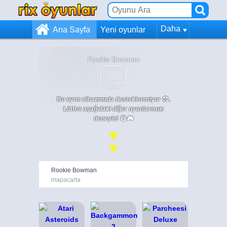
Daha
Ana Sayfa
Yeni oyunlar
Rookie Bowman
Bu oyun cihazınızda desteklenmiyor 😞.
Lütfen aşağıdaki diğer oyunlarımızı
deneyin! 😄🎮
Rookie Bowman
mapacarta