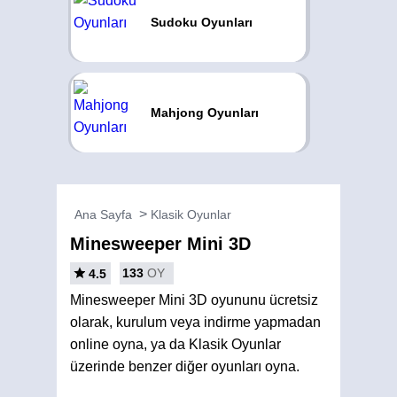
Sudoku Oyunları
Mahjong Oyunları
Ana Sayfa
Klasik Oyunlar
Minesweeper Mini 3D
133
OY
4.5
Minesweeper Mini 3D oyununu ücretsiz
olarak, kurulum veya indirme yapmadan
online oyna, ya da Klasik Oyunlar
üzerinde benzer diğer oyunları oyna.