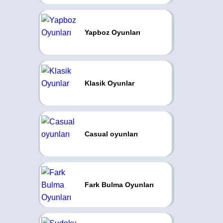
Yapboz Oyunları
Klasik Oyunlar
Casual oyunları
Fark Bulma Oyunları